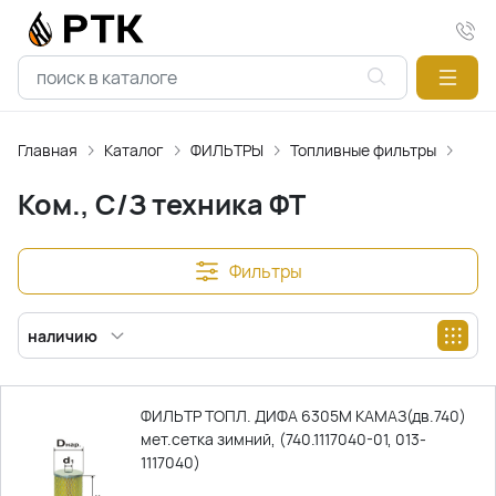
Главная
Каталог
ФИЛЬТРЫ
Топливные фильтры
Ком.
Ком., С/З техника ФТ
Фильтры
наличию
ФИЛЬТР ТОПЛ. ДИФА 6305М КАМАЗ(дв.740)
мет.сетка зимний, (740.1117040-01, 013-
1117040)