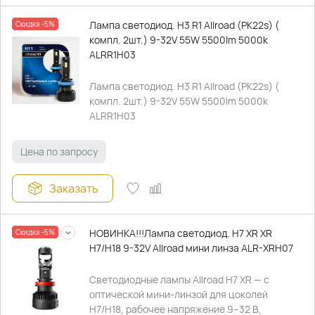
Лампа светодиод. H3 R1 Allroad (PK22s) (
Скидка -5%
компл. 2шт.) 9-32V 55W 5500lm 5000k
ALRR1H03
Лампа светодиод. H3 R1 Allroad (PK22s) (
компл. 2шт.) 9-32V 55W 5500lm 5000k
ALRR1H03
Цена по запросу
Заказать
НОВИНКА!!!Лампа светодиод. H7 XR XR
Скидка -5%
H7/H18 9-32V Allroad мини линза ALR-XRH07
Светодиодные лампы Allroad H7 XR — с
оптической мини-линзой для цоколей
H7/H18, рабочее напряжение 9–32 В,