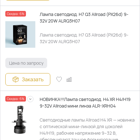
Лампа светодиод. H7 Q3 Allroad (PX26d) 9-
Скидка -5%
32V 20W ALRQ3H07
Лампа светодиод. H7 Q3 Allroad (PX26d) 9-
32V 20W ALRQ3H07
Цена по запросу
Заказать
НОВИНКА!!!Лампа светодиод. H4 XR H4/H19
Скидка -5%
9-32V Allroad мини линза ALR-XRH04
Светодиодные лампы Allroad H4 XR — новинка
с оптической мини-линзой для цоколей
H4/H19, рабочее напряжение 9–32 В,
обеспечивают точное формирование