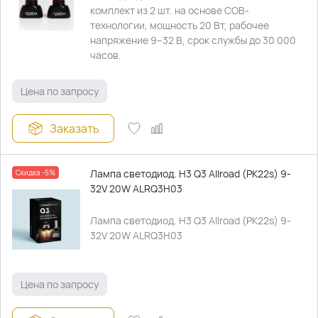
комплект из 2 шт. на основе COB-
технологии, мощность 20 Вт, рабочее
напряжение 9–32 В, срок службы до 30 000
часов.
Цена по запросу
Заказать
Лампа светодиод. H3 Q3 Allroad (PK22s) 9-
Скидка -5%
32V 20W ALRQ3H03
Лампа светодиод. H3 Q3 Allroad (PK22s) 9-
32V 20W ALRQ3H03
Цена по запросу