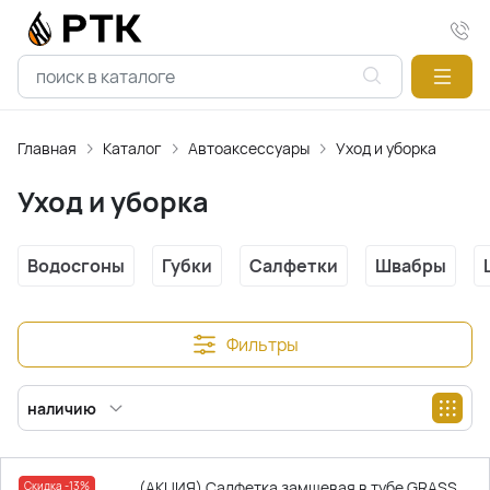
Главная
Каталог
Автоаксессуары
Уход и уборка
Уход и уборка
Водосгоны
Губки
Салфетки
Швабры
Фильтры
наличию
(АКЦИЯ) Салфетка замшевая в тубе GRASS
Скидка -13%