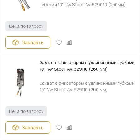
губками 10" "AV Steel" AV-629010 (250мм)
Цена по запросу
Заказать
Захват с фиксатором с удлиненными губками
10" "AV Steel" AV-629110 (260 мм)
Захват с фиксатором с удлиненными губками
10" "AV Steel" AV-629110 (260 мм)
Цена по запросу
Заказать