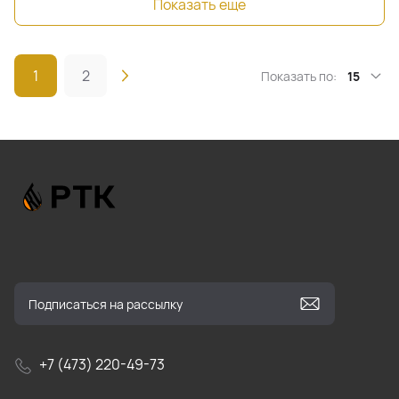
Показать еще
1
2
Показать по:
15
+7 (473) 220-49-73