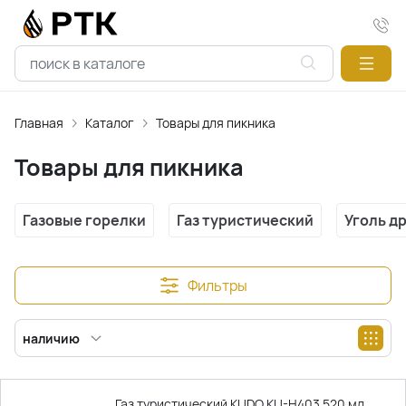
Главная
Каталог
Товары для пикника
Товары для пикника
Газовые горелки
Газ туристический
Уголь д
Фильтры
наличию
Газ туристический KUDO KU-H403 520 мл