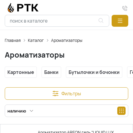
Главная
Каталог
Ароматизаторы
Ароматизаторы
Картонные
Банки
Бутылочки и бочонки
Г
Фильтры
наличию
Ароматизатор AREON гель "LIQUID LUX