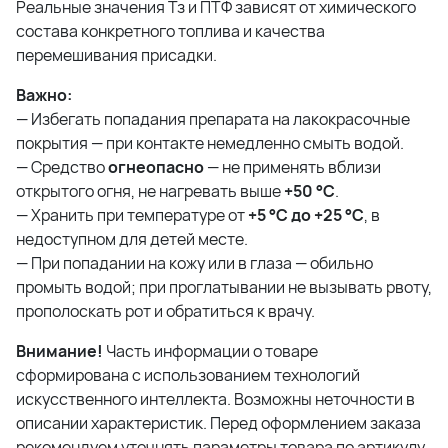
Реальные значения Тз и ПТФ зависят от химического
состава конкретного топлива и качества
перемешивания присадки.
Важно:
— Избегать попадания препарата на лакокрасочные
покрытия — при контакте немедленно смыть водой.
— Средство
огнеопасно
— не применять вблизи
открытого огня, не нагревать выше
+50 °С
.
— Хранить при температуре от
+5 °С до +25 °С
, в
недоступном для детей месте.
— При попадании на кожу или в глаза — обильно
промыть водой; при проглатывании не вызывать рвоту,
прополоскать рот и обратиться к врачу.
Внимание!
Часть информации о товаре
сформирована с использованием технологий
искусственного интеллекта. Возможны неточности в
описании характеристик. Перед оформлением заказа
рекомендуем уточнять параметры товара по артикулу